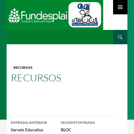
MENÚ
PRINCIPAL
Cerca
ACTIVITATS D'ESTIU
VÉS
AL
CONTINGUT
MÓN ESCOLAR
RECURSOS
RECURSOS
ALBERG CENTRE ESPLAI
Navegació
FORMACIÓ
ENTRADA ANTERIOR
SEGÜENT ENTRADA
per
Serveis Educatius
BLOC