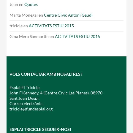
Joan
en
Quotes
Marta Monegal
en
Centre Cívic Antoni Gaudí
tricicle
en
ACTIVITATS ESTIU 2015
Gina Mera Sanmartin
en
ACTIVITATS ESTIU 2015
CONEIX FUNDESPLAI
La Fundació
L'equip
VOLS CONTACTAR AMB NOSALTRES?
Missió i valors
Esplai El Tricicle.
Els comptes clars
John F.Kennedy, 4 (Centre Cívic Les Planes). 08970
Sant Joan Despí.
Memòria d'activitats
Correu electrònic:
tricicle@fundesplai.org
Proposta educativa
ACTUALITAT
ESPLAI TRICICLE SEGUEIX-NOS!