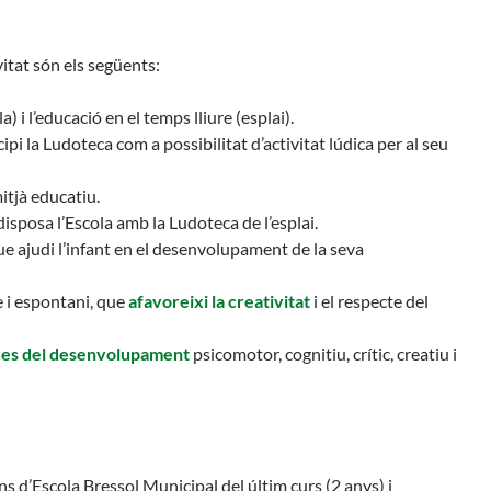
itat són els següents:
) i l’educació en el temps lliure (esplai).
ipi la Ludoteca com a possibilitat d’activitat lúdica per al seu
itjà educatiu.
isposa l’Escola amb la Ludoteca de l’esplai.
que ajudi l’infant en el desenvolupament de la seva
re i espontani, que
afavoreixi la creativitat
i el respecte del
des del desenvolupament
psicomotor, cognitiu, crític, creatiu i
ns d’Escola Bressol Municipal del últim curs (2 anys) i