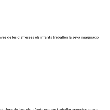
ravés de les disfresses els infants treballen la seva imaginació
est tipus de jocs els infants podran treballar aspectes com el