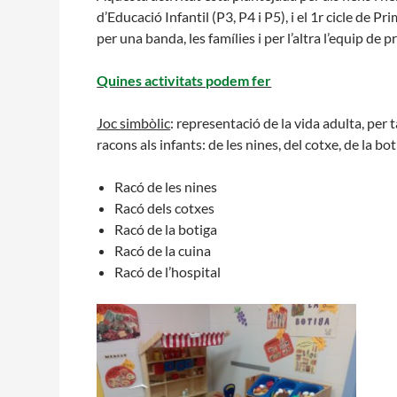
d’Educació Infantil (P3, P4 i P5), i el 1r cicle de P
per una banda, les famílies i per l’altra l’equip de p
Quines activitats podem fer
Joc simbòlic
: representació de la vida adulta, per
racons als infants: de les nines, del cotxe, de la bot
Racó de les nines
Racó dels cotxes
Racó de la botiga
Racó de la cuina
Racó de l’hospital