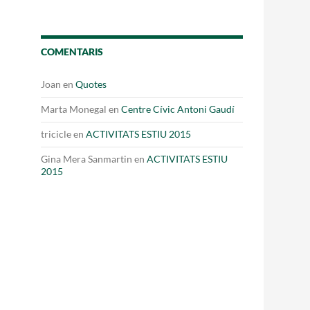
Fes un donatiu
Treballa amb nosaltres
COMENTARIS
Joan
en
Quotes
Marta Monegal
en
Centre Cívic Antoni Gaudí
tricicle
en
ACTIVITATS ESTIU 2015
Gina Mera Sanmartin
en
ACTIVITATS ESTIU
2015