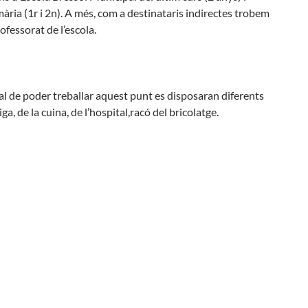
rimària (1r i 2n). A més, com a destinataris indirectes trobem
rofessorat de l’escola.
 tal de poder treballar aquest punt es disposaran diferents
iga, de la cuina, de l’hospital,racó del bricolatge.