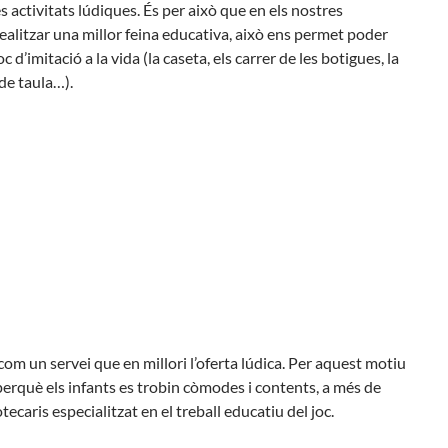
es activitats lúdiques. És per això que en els nostres
Butlletins
ealitzar una millor feina educativa, això ens permet poder
rs
Diari de la Fundació
 d’imitació a la vida (la caseta, els carrer de les botigues, la
lars
Fundesplai als mitjans
 de taula…).
ivitats
Xarxes socials
cativa
com un servei que en millori l’oferta lúdica. Per aquest motiu
erquè els infants es trobin còmodes i contents, a més de
tecaris especialitzat en el treball educatiu del joc.