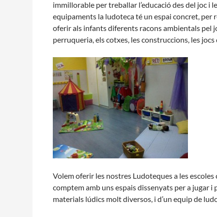
immillorable per treballar l’educació des del joc i l
L'equip
equipaments la ludoteca té un espai concret, per r
Missió i valo
oferir als infants diferents racons ambientals pel joc
Els comptes c
perruqueria, els cotxes, les construccions, les jocs
Memòria d'act
Proposta edu
Volem oferir les nostres Ludoteques a les escoles 
comptem amb uns espais dissenyats per a jugar i p
materials lúdics molt diversos, i d’un equip de ludo