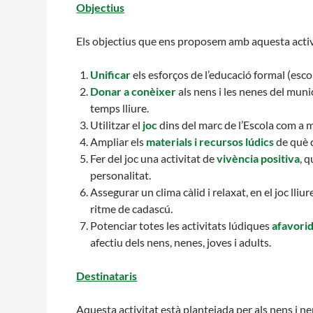
Objectius
Els objectius que ens proposem amb aquesta activ
Unificar
els esforços de l’educació formal (escola
Donar a conèixer
als nens i les nenes del munic
temps lliure.
Utilitzar el
joc
dins del marc de l’Escola com a m
Ampliar els
materials i recursos lúdics
de què d
Fer del joc una activitat de
vivència positiva
, 
personalitat.
Assegurar un clima càlid i relaxat, en el joc lliu
ritme de cadascú.
Potenciar totes les activitats lúdiques
afavori
afectiu dels nens, nenes, joves i adults.
Destinataris
Aquesta activitat està plantejada per als nens i ne