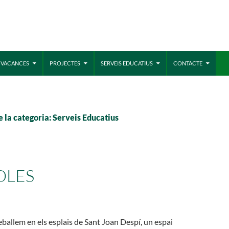
MÓN ESCOLAR
ALBERG CENTRE
E VACANCES
PROJECTES
SERVEIS EDUCATIUS
CONTACTE
CCIÓ SOCIAL I JOVES
ESPLAIS
e la categoria: Serveis Educatius
OLES
eballem en els esplais de Sant Joan Despí, un espai
ACTUALITAT
COL
Notícies