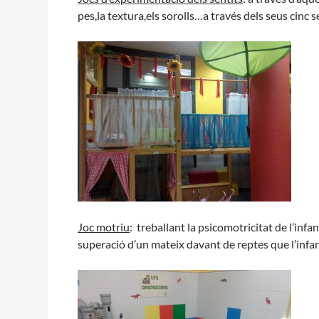
pes,la textura,els sorolls…a través dels seus cinc s
Joc motriu
: treballant la psicomotricitat de l’infan
superació d’un mateix davant de reptes que l’infan