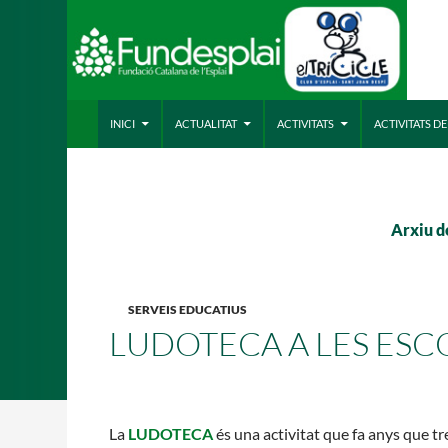
VÉS AL CONTINGUT
Cerca
ACTIVITATS D'ESTIU
INICI
ACTUALITAT
ACTIVITATS
ACTIVITATS D
CASES DE COLÒNIES
A
Arxiu d
SERVEIS EDUCATIUS
LUDOTECA A LES ESC
La
LUDOTECA
és una activitat que fa anys que tr
CONEIX FUNDESPLAI
La Fundació