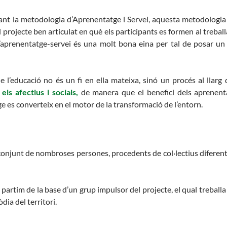
icant la metodologia d’Aprenentatge i Servei, aquesta metodolog
 projecte ben articulat en què els participants es formen al treballa
l’aprenentatge-servei és una molt bona eina per tal de posar un 
 l’educació no és un fi en ella mateixa, sinó un procés al llarg
ls afectius i socials
,
de manera que el benefici dels aprenen
tge es converteix en el motor de la transformació de l’entorn.
ll conjunt de nombroses persones, procedents de col·lectius diferen
artim de la base d’un grup impulsor del projecte, el qual treballa 
dia del territori.