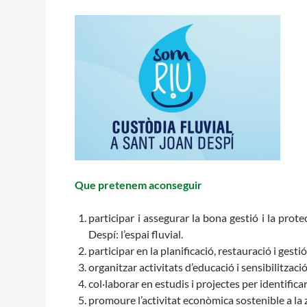
L'equip
Missió i valo
Els comptes c
Memòria d'act
Proposta edu
Que pretenem aconseguir
participar i assegurar la bona gestió i la prot
Despí: l’espai fluvial.
participar en la planificació, restauració i gest
organitzar activitats d’educació i sensibilització
col·laborar en estudis i projectes per identifica
promoure l’activitat econòmica sostenible a la z