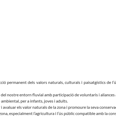
Butlletins
rs
Diari de la Fundació
lars
Fundesplai als mitjans
ivitats
Xarxes socials
cativa
ecció permanent dels valors naturals, culturals i paisatgístics de 
ió del nostre entorn fluvial amb participació de voluntaris i aliances
 ambiental, per a infants, joves i adults.
r i avaluar els valor naturals de la zona i promoure la seva conserva
ona, especialment l’agricultura i l’ús públic compatible amb la con