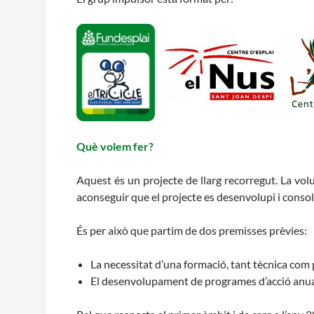
Què volem fer?
Aquest és un projecte de llarg recorregut. La vo
aconseguir que el projecte es desenvolupi i consolid
És per això que partim de dos premisses prèvies:
La necessitat d’una formació, tant tècnica co
El desenvolupament de programes d’acció anuals