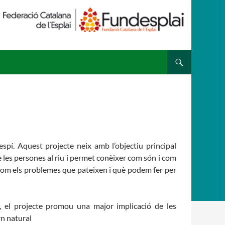
 ESPLAI
FORMACIÓ
SUPORT TERCER SECTOR
spí. Aquest projecte neix amb l’objectiu principal
de les persones al riu i permet conèixer com són i com
í com els problemes que pateixen i què podem fer per
al, el projecte promou una major implicació de les
rn natural
·LABORA
Fes voluntariat