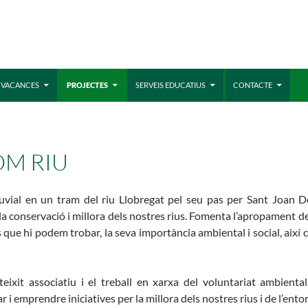
MÓN ESCOLAR
ALBERG CENTRE
E VACANCES
PROJECTES
SERVEIS EDUCATIUS
CONTACTE
CCIÓ SOCIAL I JOVES
ESPLAIS
OM RIU
vial en un tram del riu Llobregat pel seu pas per Sant Joan De
n la conservació i millora dels nostres rius. Fomenta l’apropament 
s que hi podem trobar, la seva importància ambiental i social, aix
teixit associatiu i el treball en xarxa del voluntariat ambient
 i emprendre iniciatives per la millora dels nostres rius i de l’ento
ACTUALITAT
COL
Notícies