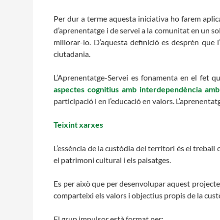
Per dur a terme aquesta iniciativa ho farem apl
d’aprenentatge i de servei a la comunitat en un sol
millorar-lo. D’aquesta definició es desprèn que 
ciutadania.
L’Aprenentatge-Servei es fonamenta en el fet que
aspectes cognitius amb interdependència amb e
participació i en l’educació en valors. L’aprenenta
Teixint xarxes
L’essència de la custòdia del territori és el treba
el patrimoni cultural i els paisatges.
Es per això que per desenvolupar aquest projecte p
comparteixi els valors i objectius propis de la custò
El grup impulsor està format per: