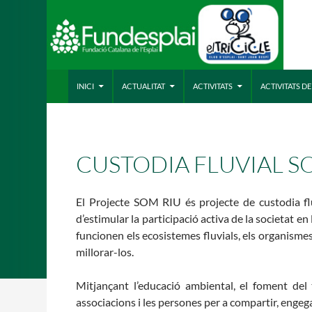
VÉS AL CONTINGUT
Cerca
ACTIVITATS D'ESTIU
INICI
ACTUALITAT
ACTIVITATS
ACTIVITATS D
CASES DE COLÒNIES
A
CUSTODIA FLUVIAL S
El Projecte SOM RIU és projecte de custodia flu
d’estimular la participació activa de la societat e
funcionen els ecosistemes fluvials, els organisme
millorar-los.
Mitjançant l’educació ambiental, el foment del 
associacions i les persones per a compartir, engegar
CONEIX FUNDESPLAI
La Fundació