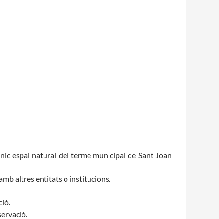
Fes un donatiu
Treballa amb nosaltres
l’únic espai natural del terme municipal de Sant Joan
 amb altres entitats o institucions.
ció.
servació.