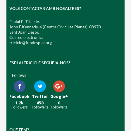
VOLS CONTACTAR AMB NOSALTRES?
Esplai El Tricicle.
John F.Kennedy, 4 (Centre Cívic Les Planes). 08970
Sant Joan Despí.
Correu electrònic:
CONEIX FUNDESPLAI
tricicle@fundesplai.org
La Fundació
ESPLAI TRICICLE SEGUEIX-NOS!
L'equip
Follows
Missió i valors
Els comptes clars
Facebook
Twitter
Google+
Memòria d'activitats
1.2k
458
0
Followers
Followers
Followers
Proposta educativa
ACTUALITAT
QUÈ FEM?