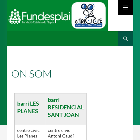
MENÚ
PRINCIPAL
Cerca
ACTIVITATS D'ESTIU
VÉS
AL
CONTINGUT
MÓN ESCOLAR
ON SOM
ALBERG CENTRE ESPLAI
barri
barri LES
RESIDENCIAL
PLANES
SANT JOAN
FORMACIÓ
centre cívic
centre cívic
Les Planes
Antoni Gaudí