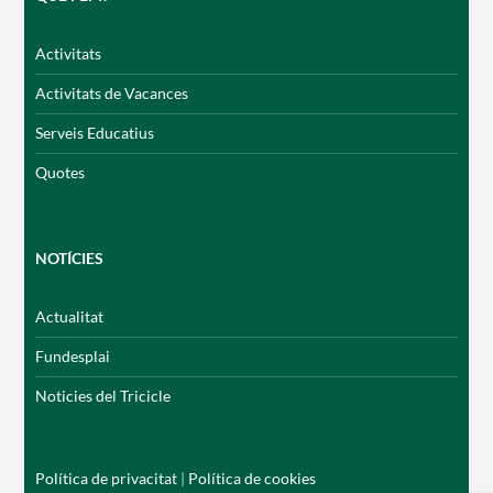
Notícies
Activitats
Butlletins
Activitats de Vacances
Diari de la Fundació
Serveis Educatius
Quotes
Fundesplai als mitjans
Xarxes socials
NOTÍCIES
COL·LABORA
Actualitat
Fes voluntariat
Fundesplai
Fes un donatiu
Noticies del Tricicle
Treballa amb nosaltres
Política de privacitat
|
Política de cookies