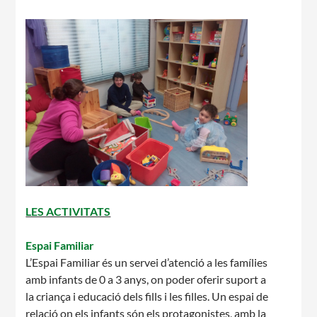
Notícies
Butlletins
Diari de la Fundació
Fundesplai als mitjans
Xarxes socials
COL·LABORA
LES ACTIVITATS
Fes voluntariat
Fes un donatiu
Espai Familiar
L’Espai Familiar és un servei d’atenció a les famílies
Treballa amb nosaltres
amb infants de 0 a 3 anys, on poder oferir suport a
la criança i educació dels fills i les filles. Un espai de
relació on els infants són els protagonistes, amb la