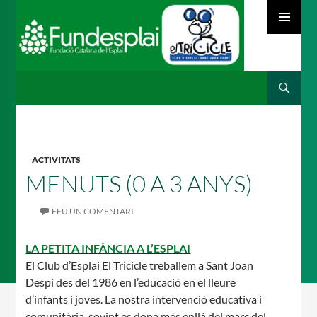
MENÚ
PRINCIPAL
Cerca
ACTIVITATS D'ESTIU
VÉS
AL
CONTINGUT
MÓN ESCOLAR
ACTIVITATS
MENUTS (0 A 3 ANYS)
FEU UN COMENTARI
ALBERG CENTRE ESPLAI
LA PETITA INFÀNCIA A L’ESPLAI
El Club d’Esplai El Tricicle treballem a Sant Joan
Despí des del 1986 en l’educació en el lleure
FORMACIÓ
d’infants i joves. La nostra intervenció educativa i
comunitària, sovint es dona més enllà del marc del