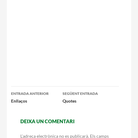
Navegació
ENTRADA ANTERIOR
SEGÜENT ENTRADA
per
Enllaços
Quotes
les
DEIXA UN COMENTARI
entrades
L'adreça electrònica no es publicarà.
Els camps