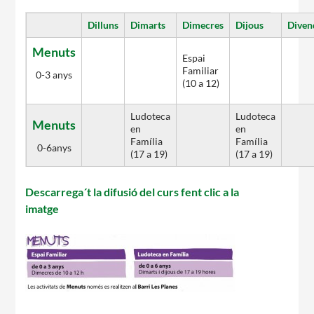
Dilluns
Dimarts
Dimecres
Dijous
Diven
Menuts
Espai
Familiar
0-3 anys
(10 a 12)
Ludoteca
Ludoteca
Menuts
en
en
Família
Família
0-6anys
(17 a 19)
(17 a 19)
Descarrega´t la difusió del curs fent clic a la
imatge