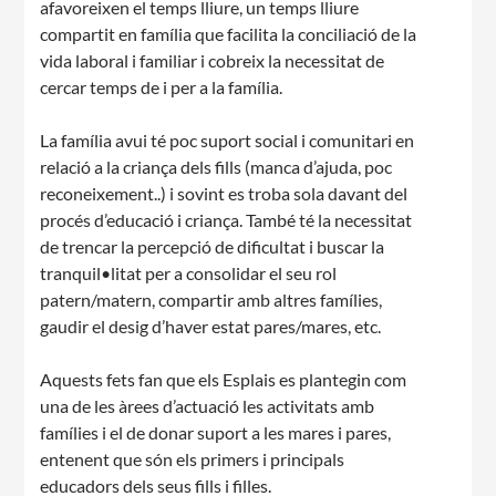
afavoreixen el temps lliure, un temps lliure
compartit en família que facilita la conciliació de la
vida laboral i familiar i cobreix la necessitat de
cercar temps de i per a la família.
La família avui té poc suport social i comunitari en
CONEIX FUNDESPLAI
relació a la criança dels fills (manca d’ajuda, poc
reconeixement..) i sovint es troba sola davant del
La Fundació
procés d’educació i criança. També té la necessitat
de trencar la percepció de dificultat i buscar la
L'equip
tranquil•litat per a consolidar el seu rol
Missió i valors
patern/matern, compartir amb altres famílies,
gaudir el desig d’haver estat pares/mares, etc.
Els comptes clars
Aquests fets fan que els Esplais es plantegin com
Memòria d'activitats
una de les àrees d’actuació les activitats amb
Proposta educativa
famílies i el de donar suport a les mares i pares,
entenent que són els primers i principals
ACTUALITAT
educadors dels seus fills i filles.