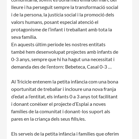
lleure i ha perseguit sempre la transformació social
i de la persona, la justícia social i la promoció dels
CASES DE COLÒNIES
valors humans, posant especial atenció el
protagonisme de l’infant i treballant amb tota la
seva família.
ACCIÓ SOCIAL I JOVES
En aquests últim període les nostres entitats
també hem desenvolupat projectes amb infants de
0-3 anys, sempre que hi ha hagut una necessitat i
demanda des de l’entorn: Bebeteca, Casal 0-3 …
ESPLAIS
Al Tricicle entenem la petita infància com una bona
oportunitat de treballar i incloure una nova franja
d’edat a l’entitat, els infants 0 a 3 anys tot facilitant
SUPORT TERCER SECTOR
i donant conèixer el projecte d’Esplai a noves
famílies de la comunitat i donant-los suport als
pares en la criança dels seus fills/es.
Els serveis de la petita infància i famílies que oferim