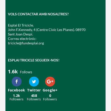
VOLS CONTACTAR AMB NOSALTRES?
Esplai El Tricicle.
John F.Kennedy, 4 (Centre Cívic Les Planes). 08970
Sant Joan Despí.
Correu electrònic:
tricicle@fundesplai.org
ESPLAI TRICICLE SEGUEIX-NOS!
1.6k
Follows
Facebook
Twitter
Google+
1.2k
458
0
Followers
Followers
Followers