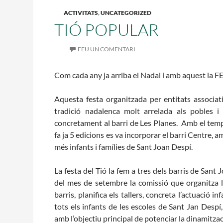
L'equip
ACTIVITATS
,
UNCATEGORIZED
Missió i valo
TIÓ POPULAR
Els comptes c
Memòria d'act
FEU UN COMENTARI
Proposta edu
Com cada any ja arriba el Nadal i amb aquest la F
Aquesta festa organitzada per entitats associat
tradició nadalenca
molt
arrelada al
s
poble
s
i 
concretament al barri de Les Planes. Amb el temps
fa ja 5 edicions es va incorporar el barri Centre, a
més infants i famílies de Sant Joan Despí.
La festa del Tió la fem a tres dels barris de Sant J
del mes de setembre la comissió que organitza l
barris,
planifica els tallers, concreta l’actuació 
tots els infants de les escoles de Sant Jan Despí
amb l’objectiu principal de potenciar la
dinamitza