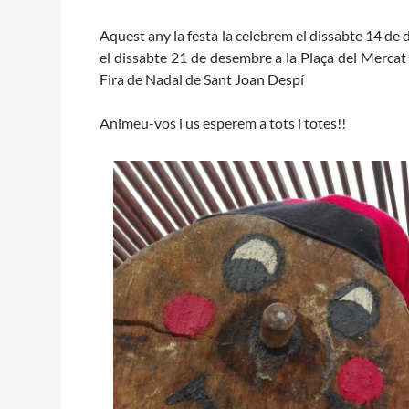
Aquest any
la festa la celebrem el d
issabte 14
de 
el di
ssabte 21
de desembre
a la Plaça
del Mercat 
Fira de Nadal de Sant Joan Despí
Animeu-vos i us esperem a tots i totes!!