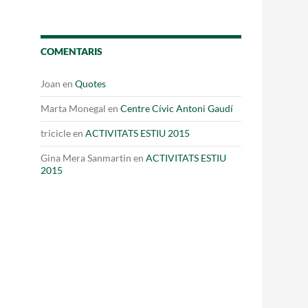
Fes un donatiu
Treballa amb nosaltres
COMENTARIS
Joan
en
Quotes
Marta Monegal
en
Centre Cívic Antoni Gaudí
tricicle
en
ACTIVITATS ESTIU 2015
Gina Mera Sanmartin
en
ACTIVITATS ESTIU
2015