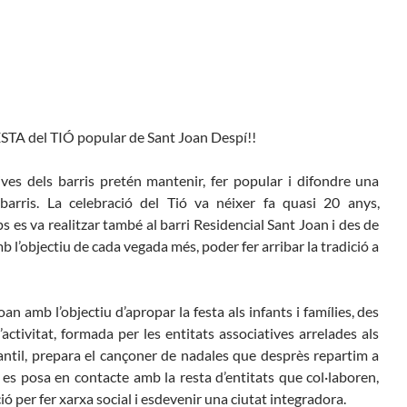
Butlletins
rs
Diari de la Fundació
lars
Fundesplai als mitjans
ivitats
Xarxes socials
cativa
ESTA del TIÓ popular de Sant Joan Despí!!
ives dels barris pretén mantenir, fer popular i difondre una
barris.
La celebració
del Tió
va néixer fa
quasi 20
anys,
 es va realitzar també al barri Residencial Sant Joan i des de
mb l’objectiu de cada vegada més, poder fer arribar la tradició a
oan amb l’objectiu d’apropar la festa als infants i famílies, des
’activitat, formada
per
les
entitats associatives arrelades als
infantil, prepara el cançoner de nadales que desprès
repartim a
,
es posa en contacte amb la resta d’entitats que
col·laboren
,
ció
per fer xarxa social i esdevenir una ciutat integradora.