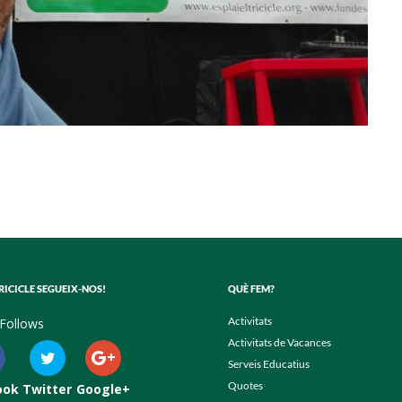
RICICLE SEGUEIX-NOS!
QUÈ FEM?
Activitats
Follows
Activitats de Vacances
Serveis Educatius
Quotes
ook
Twitter
Google+