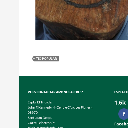
TIÓ POPULAR
VOLS CONTACTAR AMB NOSALTRES?
ESPLAI T
1.6k
Esplai El Tricicle.
John F.Kennedy, 4 (Centre Cívic Les Planes).
08970
Sant Joan Despí.
Correu electrònic:
Faceb
tricicle@fundesplai.org